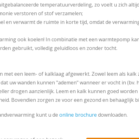
gebalanceerde temperatuurverdeling, zo voelt u zich altijd 
rmonie verstoren of stof verzamelen;
l en verwarmt de ruimte in korte tijd, omdat de verwarming
warming ook koelen! In combinatie met een warmtepomp ka
orden gebruikt, volledig geluidloos en zonder tocht.
et een leem- of kalklaag afgewerkt. Zowel leem als kalk 
nt dat uw wanden kunnen "ademen" wanneer er vocht in (bv. h
eller drogen aanzienlijk. Leem en kalk kunnen goed worden
heid. Bovendien zorgen ze voor een gezond en behaaglijk b
andverwarming kunt u de
online brochure
downloaden.