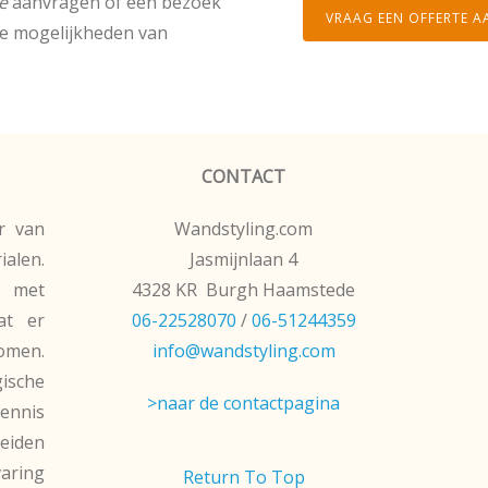
e
aanvragen of een bezoek
VRAAG EEN OFFERTE A
e mogelijkheden van
CONTACT
r van
Wandstyling.com
len.
Jasmijnlaan 4
 met
4328 KR Burgh Haamstede
at er
06-22528070
/
06-51244359
omen.
info@wandstyling.com
ische
>naar de contactpagina
kennis
eiden
varing
Return To Top