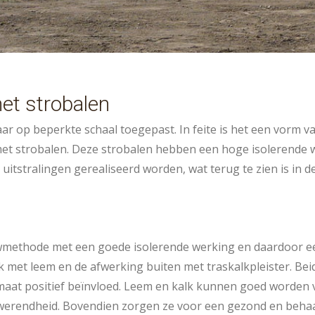
et strobalen
r op beperkte schaal toegepast. In feite is het een vorm v
 met strobalen. Deze strobalen hebben een hoge isolerend
tstralingen gerealiseerd worden, wat terug te zien is in de
wmethode met een goede isolerende werking en daardoor ee
 met leem en de afwerking buiten met traskalkpleister. Be
maat positief beïnvloed. Leem en kalk kunnen goed worden 
werendheid. Bovendien zorgen ze voor een gezond en behaa