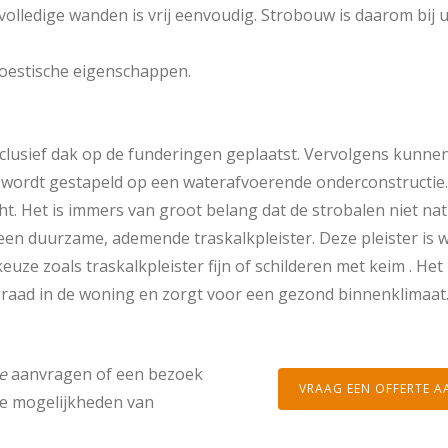
 volledige wanden is vrij eenvoudig. Strobouw is daarom bij 
koestische eigenschappen.
clusief dak op de funderingen geplaatst. Vervolgens kunne
wordt gestapeld op een waterafvoerende onderconstructie
t. Het is immers van groot belang dat de strobalen niet n
en duurzame, ademende traskalkpleister. Deze pleister is
uze zoals traskalkpleister fijn of schilderen met keim . He
graad in de woning en zorgt voor een gezond binnenklimaat
e
aanvragen of een bezoek
VRAAG EEN OFFERTE A
e mogelijkheden van