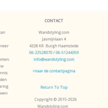
CONTACT
van
Wandstyling.com
Jasmijnlaan 4
ineer
4328 KR Burgh Haamstede
06-22528070
/
06-51244359
komen.
info@wandstyling.com
he
>naar de contactpagina
ennis
iden
aring
Return To Top
ouwen
Copyright © 2015-2026
Wandstyling.com